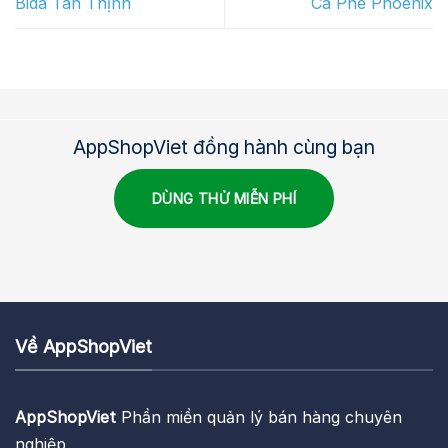
Bida Tân Thịnh
Cà Phê Phoenix
AppShopViet đồng hành cùng bạn
DÙNG THỬ MIỄN PHÍ
Về AppShopViet
AppShopViet
Phần miền quản lý bán hàng chuyên
nghiệp